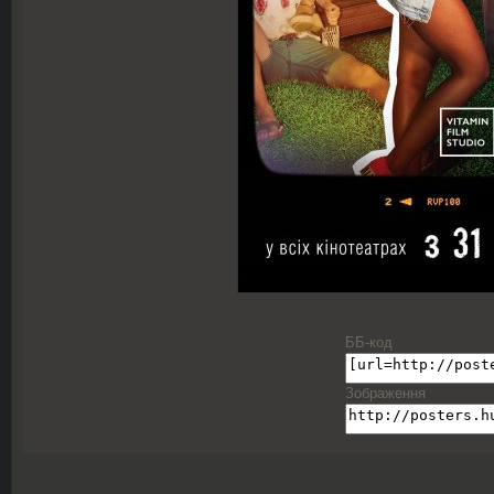
ББ-код
Зображення