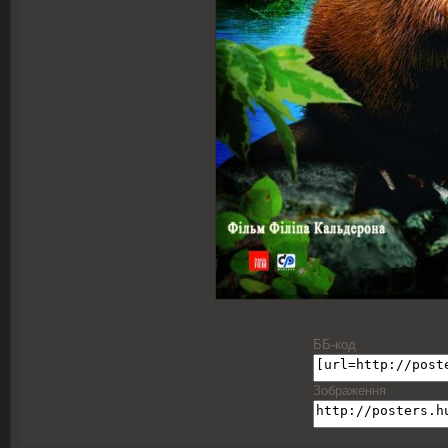
ББ-код
Зображення