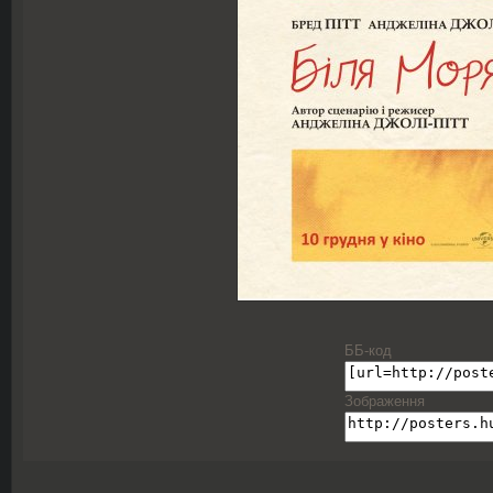
ББ-код
Зображення