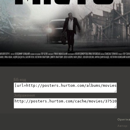
ББ-код
Зображення
Оригін
Автор: