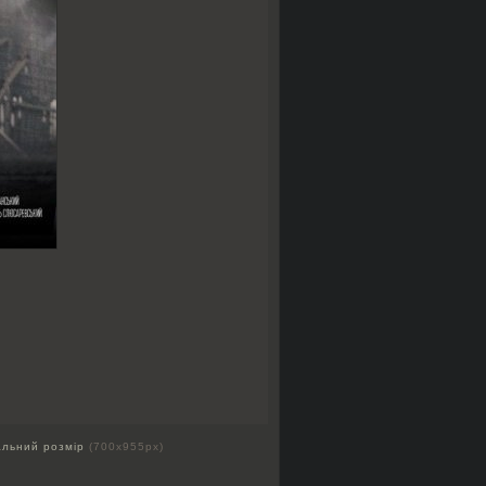
альний розмір
(700x955px)