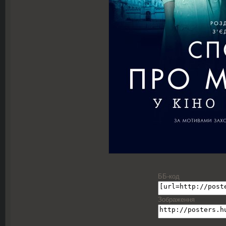
ББ-код
Зображення