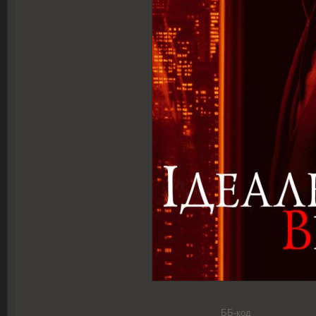
ББ-код