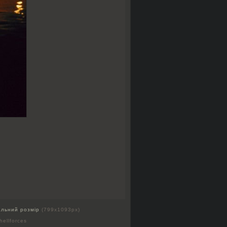
альний розмір
(799x1093px)
hellforces