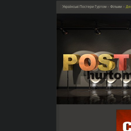
Українські Постери Гуртом
»
Фільми
»
Ден