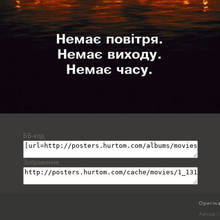
ББ-код
Зображення
Оригін
Автор: 