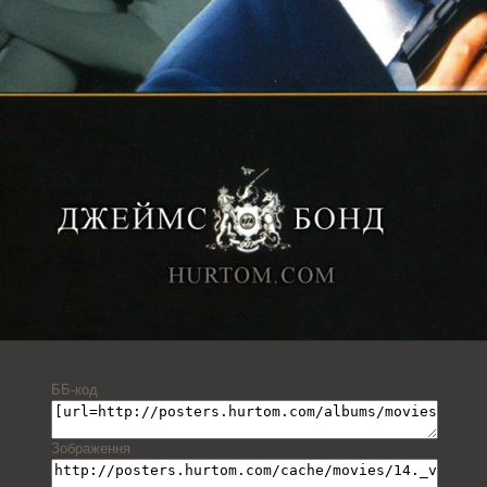
ББ-код
Зображення