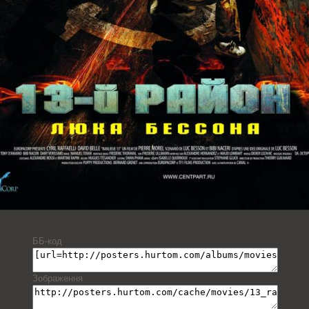
ББ-код
Зображення