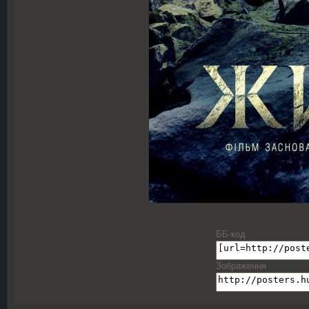
ББ-код
Зображення