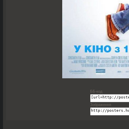
ББ-код
Зображення