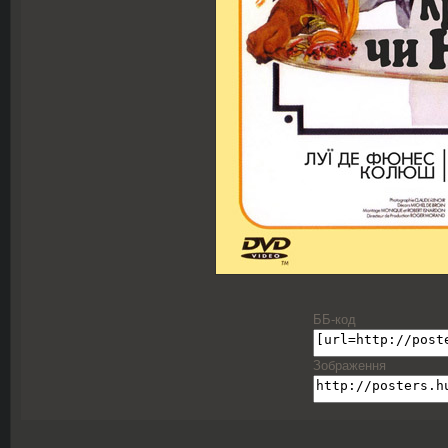
ББ-код
Зображення