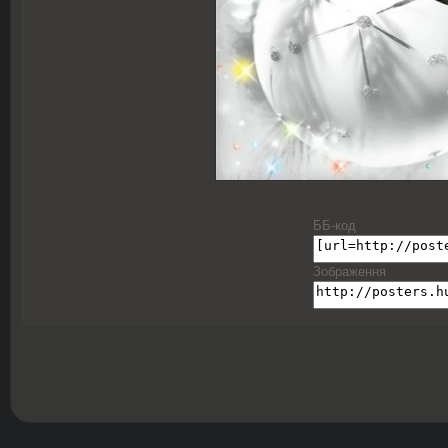
ББ-код
Зображення