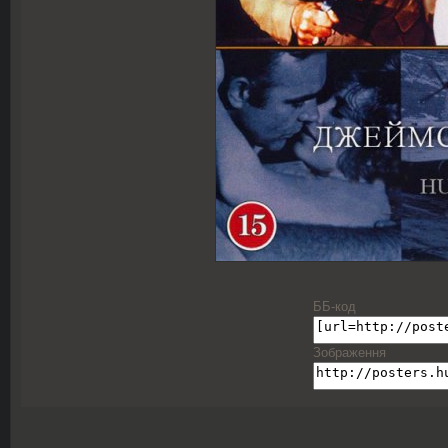
ББ-код
Зображення