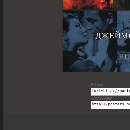
ББ-код
Зображення