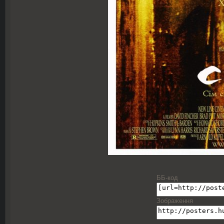
ББ-код
Зображення