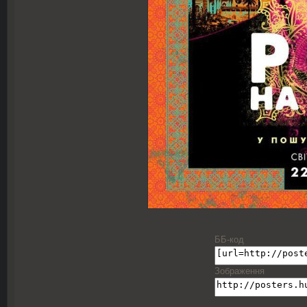
ББ-код
Зображення