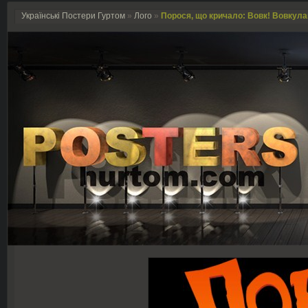
Українські Постери Гуртом
»
Лого
»
Порося, що кричало: Вовк! Вовкулака