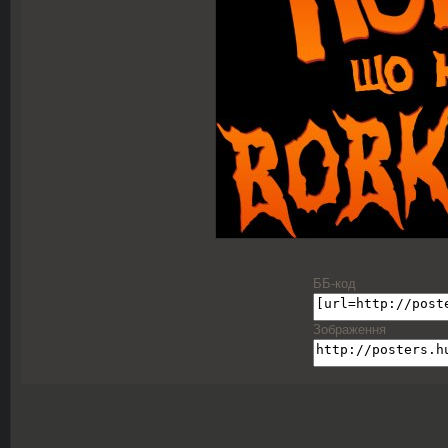
ББ-код
Зображення