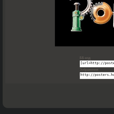
ББ-код
Зображення