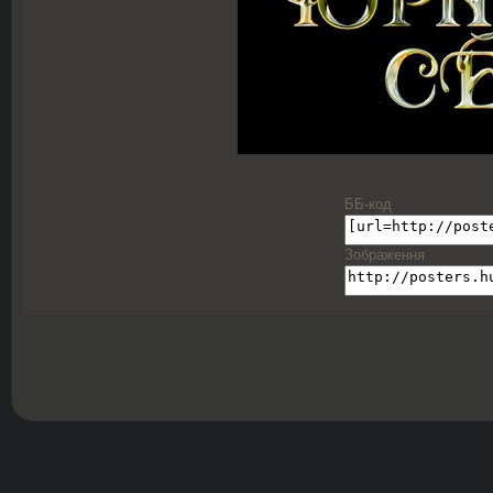
ББ-код
Зображення