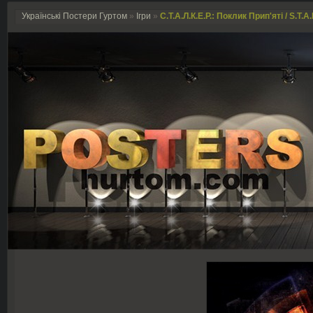
Українські Постери Гуртом
»
Ігри
»
С.Т.А.Л.К.Е.Р.: Поклик Прип'яті / S.T.A.