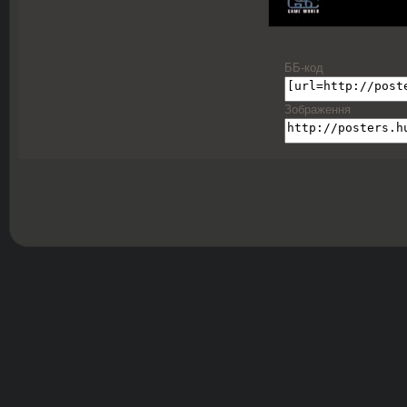
ББ-код
Зображення