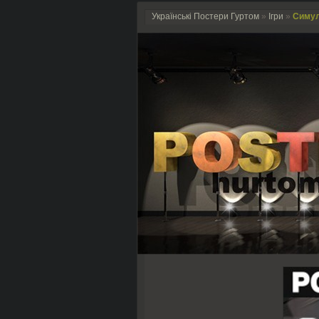
Українські Постери Гуртом
»
Ігри
»
Симул