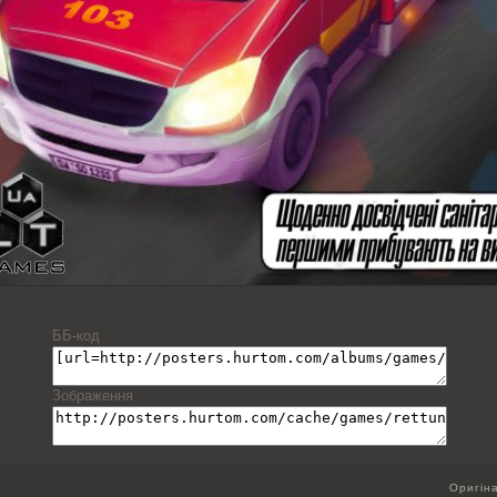
ББ-код
Зображення
Оригін