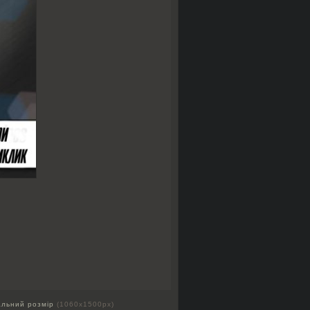
альний розмір
(1060x1500px)