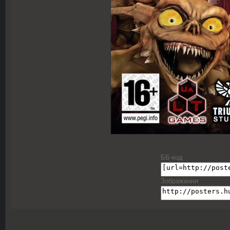
ББ-код
Зображення