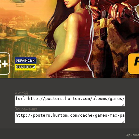
ББ-код
Зображення
Оригін