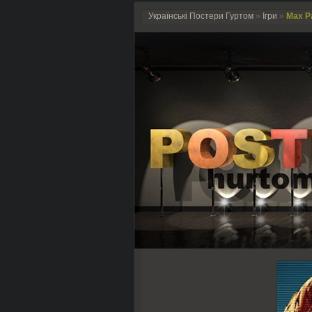
Українські Постери Гуртом
»
Ігри
»
Max P