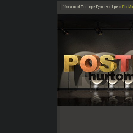
Українські Постери Гуртом
»
Ігри
»
Ріо Мі