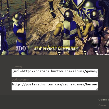
ББ-код
Зображення
Оригін
Автор: 