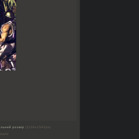
альний розмір
(1134x1542px)
thefir