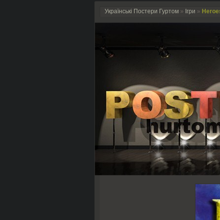
Українські Постери Гуртом
»
Ігри
»
Heroes