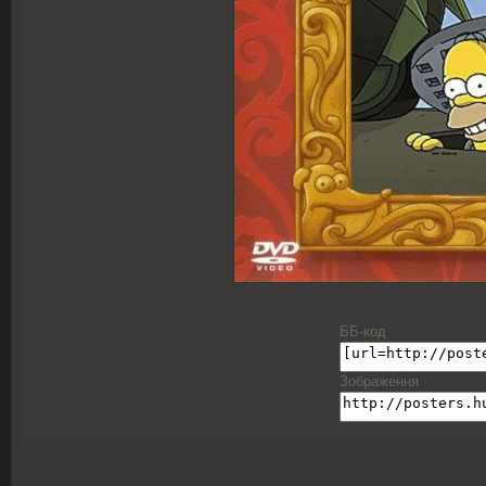
ББ-код
Зображення