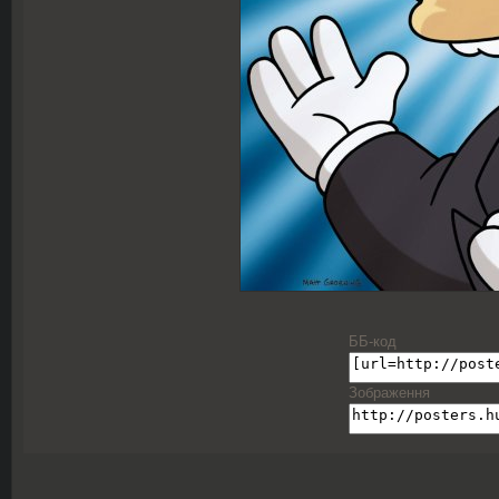
ББ-код
Зображення