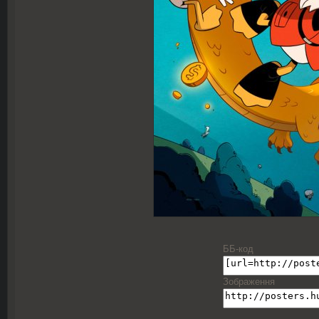
ББ-код
Зображення