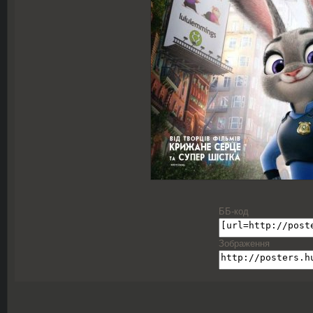
ББ-код
Зображення