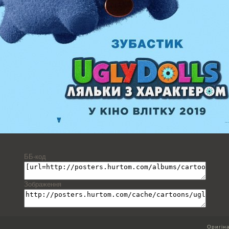
ББ-код
Зображення
Оригін