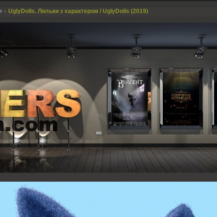
и
»
UglyDolls. Ляльки з характером / UglyDolls (2019)