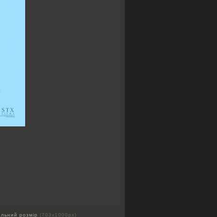
альний розмір
(703x1000px)