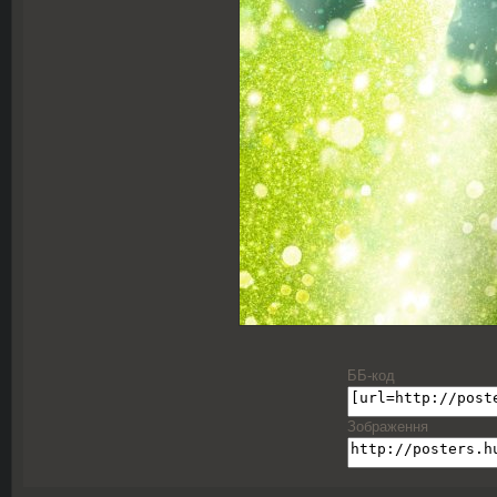
ББ-код
Зображення