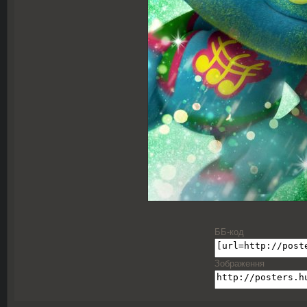
ББ-код
Зображення