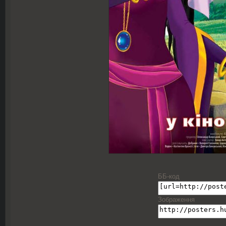
ББ-код
Зображення