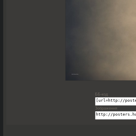
ББ-код
Зображення