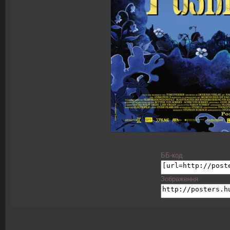
ББ-код
Зображення