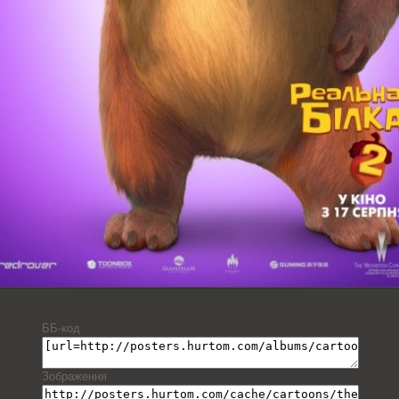
ББ-код
Зображення