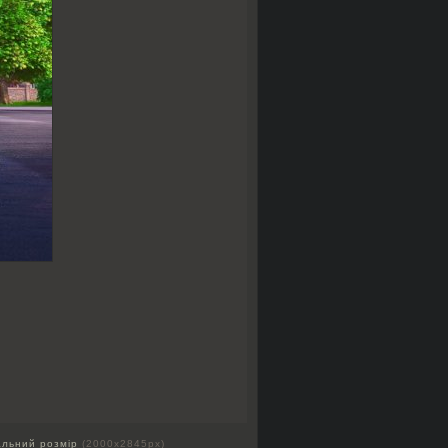
альний розмір
(2000x2845px)