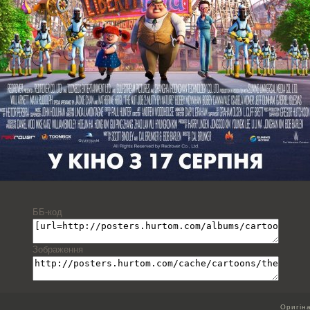
ББ-код
Зображення
Оригін