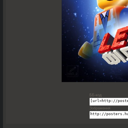
ББ-код
Зображення