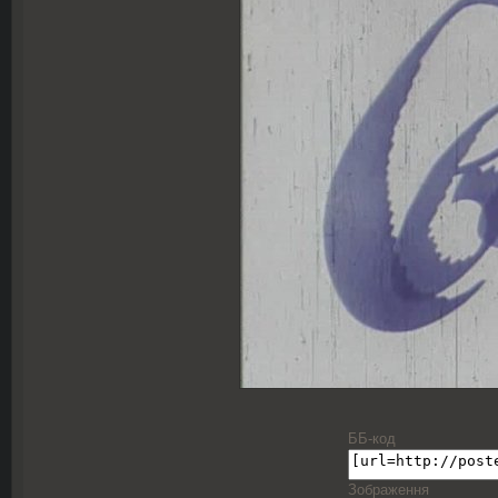
ББ-код
Зображення