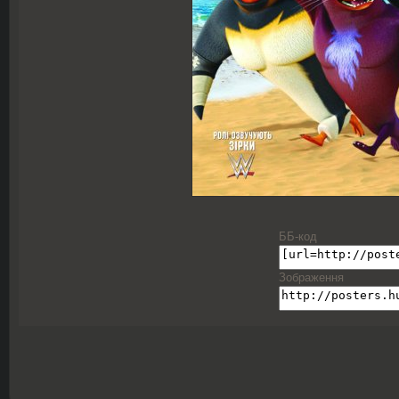
ББ-код
Зображення