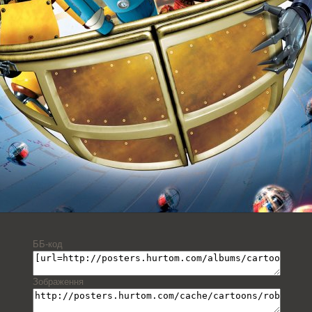
ББ-код
Зображення