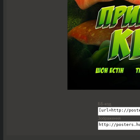
ББ-код
Зображення