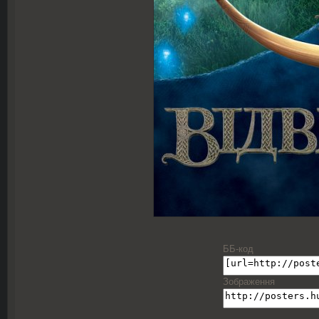
ББ-код
Зображення