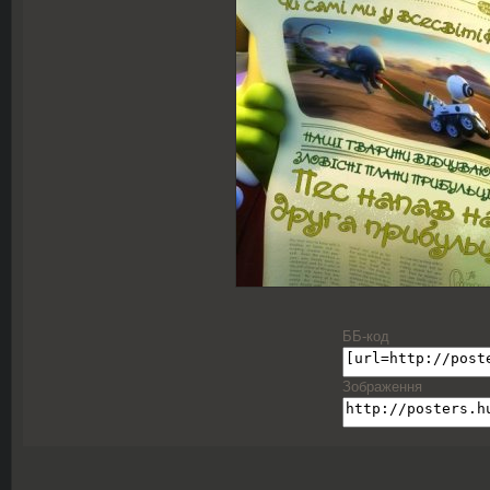
ББ-код
Зображення