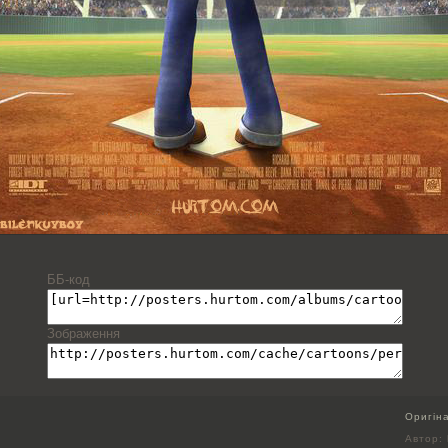
ББ-код
Зображення
Оригін
Автор: 