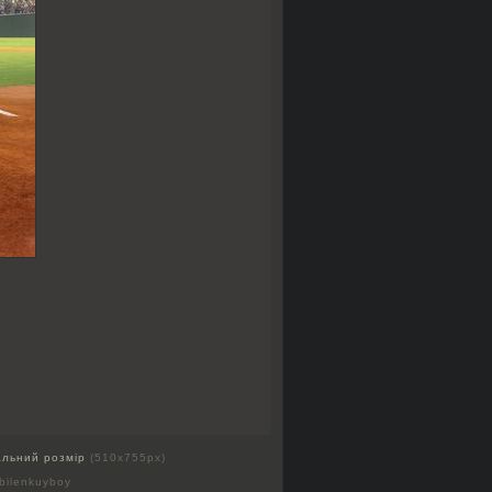
альний розмір
(510x755px)
bilenkuyboy