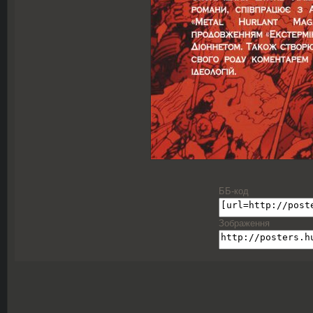
ББ-код
Зображення