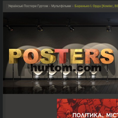
Українські Постери Гуртом
»
Мультфільми
»
Баранько І. Орда [Комікс, B