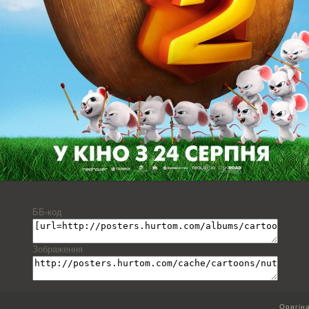
ББ-код
Зображення
Оригін