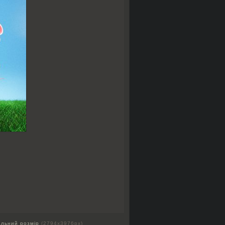
альний розмір
(2794x3976px)