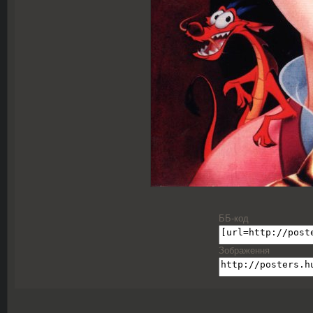
ББ-код
Зображення