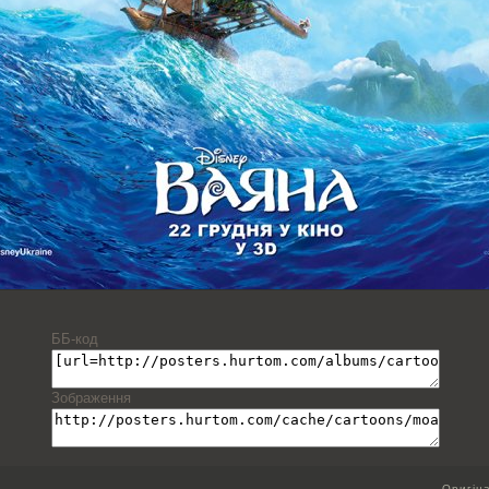
ББ-код
Зображення
Оригін