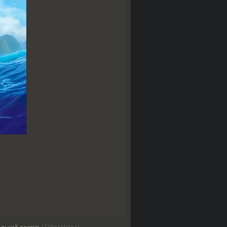
альний розмір
(770x1100px)